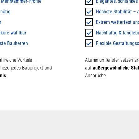
Mehrkammer-Profile
Elegantes, schlankes
 nötig
Höchste Stabilität –
r
Extrem wetterfest un
ekore wählbar
Nachhaltig & langleb
sste Bauherren
Flexible Gestaltungs
hlreiche Vorteile –
Aluminiumfenster setzen ar
 nahezu jedes Bauprojekt und
auf
außergewöhnliche Stab
nis
.
Ansprüche.