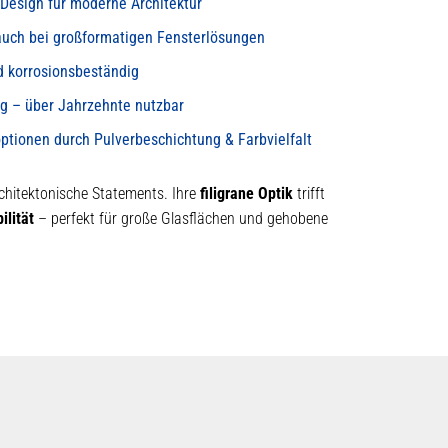
 Design für moderne Architektur
 auch bei großformatigen Fensterlösungen
d korrosionsbeständig
ig – über Jahrzehnte nutzbar
optionen durch Pulverbeschichtung & Farbvielfalt
chitektonische Statements. Ihre
filigrane Optik
trifft
ilität
– perfekt für große Glasflächen und gehobene