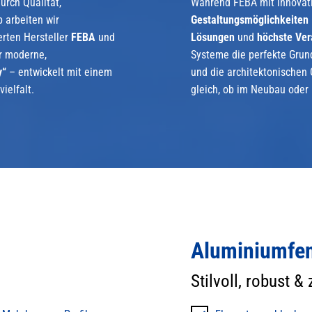
urch Qualität,
Während FEBA mit innovat
 arbeiten wir
Gestaltungsmöglichkeiten
rten Hersteller
FEBA
und
Lösungen
und
höchste Ver
r moderne,
Systeme die perfekte Grund
y“
– entwickelt mit einem
und die architektonischen
ielfalt.
gleich, ob im Neubau oder 
Aluminiumfen
Stilvoll, robust &