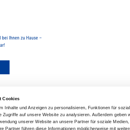
l bei Ihnen zu Hause –
ar!
t Cookies
 Inhalte und Anzeigen zu personalisieren, Funktionen für sozia
e Zugriffe auf unsere Website zu analysieren. Außerdem geben w
Zur Weilershecke 8, 54317 Osburg
Ei

rwendung unserer Website an unsere Partner für soziale Medien
06500 204
Tr

re Partner führen diese Informationen möglicherweise mit weite