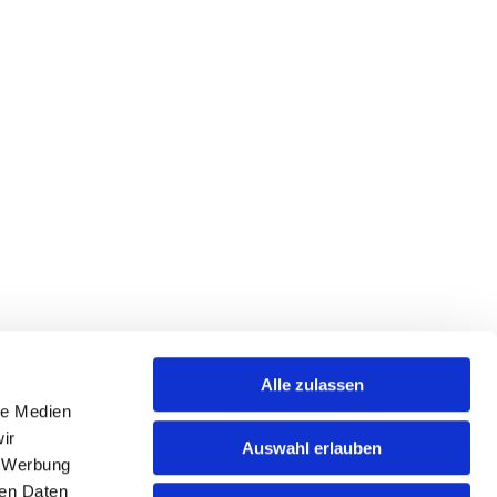
Alle zulassen
le Medien
ir
nzugsgebiete:
Auswahl erlauben
, Werbung
ier
ren Daten