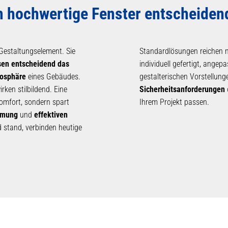
m hochwertige Fenster entscheiden
 Gestaltungselement. Sie
Standardlösungen reichen ni
sen entscheidend das
individuell gefertigt, ange
osphäre
eines Gebäudes.
gestalterischen Vorstellun
ken stilbildend. Eine
Sicherheitsanforderungen
omfort, sondern spart
Ihrem Projekt passen.
mmung
und
effektiven
 stand, verbinden heutige