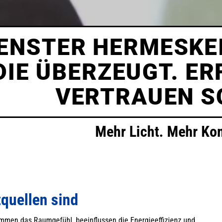
ENSTER HERMESKEI
DIE ÜBERZEUGT. ER
VERTRAUEN S
Mehr Licht. Mehr Kom
tquellen sind
immen das Raumgefühl, beeinflussen die Energieeffizienz und